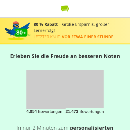
80 % Rabatt
– Große Ersparnis, großer
Lernerfolg!
80
LETZTER KAUF:
VOR ETWA EINER STUNDE
.
Erleben Sie die Freude an besseren Noten
4.054
Bewertungen
21.473
Bewertungen
In nur 2 Minuten zum
personalisierten