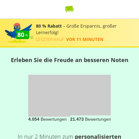
80 % Rabatt
– Große Ersparnis, großer
Lernerfolg!
80
LETZTER KAUF:
VOR 11 MINUTEN
.
Erleben Sie die Freude an besseren Noten
4.054
Bewertungen
21.473
Bewertungen
In nur 2 Minuten zum
personalisierten