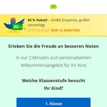
80 % Rabatt
– Große Ersparnis, großer
Lernerfolg!
80
LETZTER KAUF:
VOR 12 MINUTEN
.
Erleben Sie die Freude an besseren Noten
In nur 2 Minuten zum personalisierten
Willkommensangebot für Ihr Kind
Welche Klassenstufe besucht
Ihr Kind?
1. Klasse