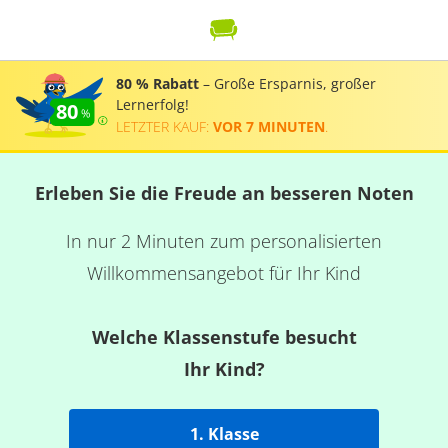
80 % Rabatt
– Große Ersparnis, großer
Lernerfolg!
80
LETZTER KAUF:
VOR 7 MINUTEN
.
Erleben Sie die Freude an besseren Noten
In nur 2 Minuten zum personalisierten
Willkommensangebot für Ihr Kind
Welche Klassenstufe besucht
Ihr Kind?
1. Klasse