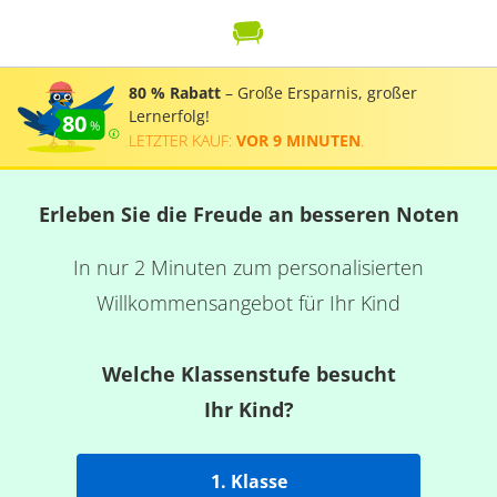
80 % Rabatt
– Große Ersparnis, großer
Lernerfolg!
80
LETZTER KAUF:
VOR 9 MINUTEN
.
Erleben Sie die Freude an besseren Noten
In nur 2 Minuten zum personalisierten
Willkommensangebot für Ihr Kind
Welche Klassenstufe besucht
Ihr Kind?
1. Klasse