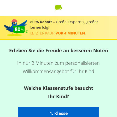
80 % Rabatt
– Große Ersparnis, großer
Lernerfolg!
80
LETZTER KAUF:
VOR 4 MINUTEN
.
Erleben Sie die Freude an besseren Noten
In nur 2 Minuten zum personalisierten
Willkommensangebot für Ihr Kind
Welche Klassenstufe besucht
Ihr Kind?
1. Klasse