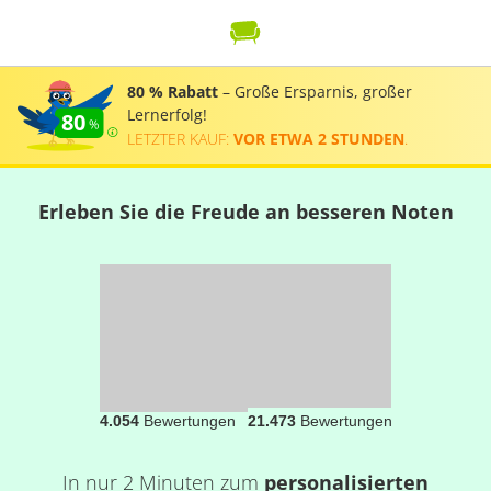
80 % Rabatt
– Große Ersparnis, großer
Lernerfolg!
80
LETZTER KAUF:
VOR ETWA 2 STUNDEN
.
Erleben Sie die Freude an besseren Noten
4.054
Bewertungen
21.473
Bewertungen
In nur 2 Minuten zum
personalisierten