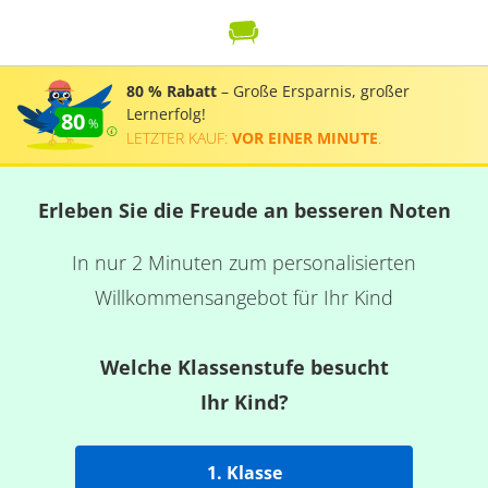
80 % Rabatt
– Große Ersparnis, großer
Lernerfolg!
80
LETZTER KAUF:
VOR EINER MINUTE
.
Erleben Sie die Freude an besseren Noten
In nur 2 Minuten zum personalisierten
Willkommensangebot für Ihr Kind
Welche Klassenstufe besucht
Ihr Kind?
1. Klasse