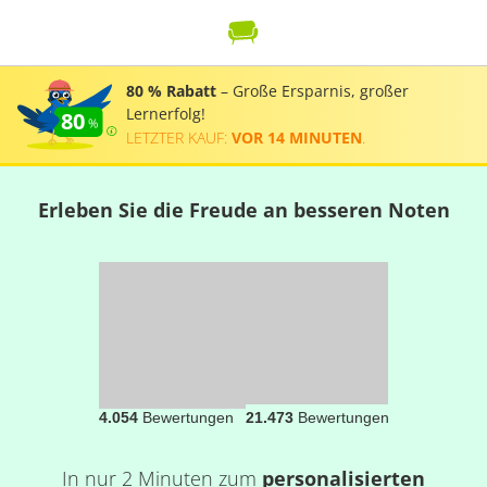
80 % Rabatt
– Große Ersparnis, großer
Lernerfolg!
80
LETZTER KAUF:
VOR 14 MINUTEN
.
Erleben Sie die Freude an besseren Noten
4.054
Bewertungen
21.473
Bewertungen
In nur 2 Minuten zum
personalisierten