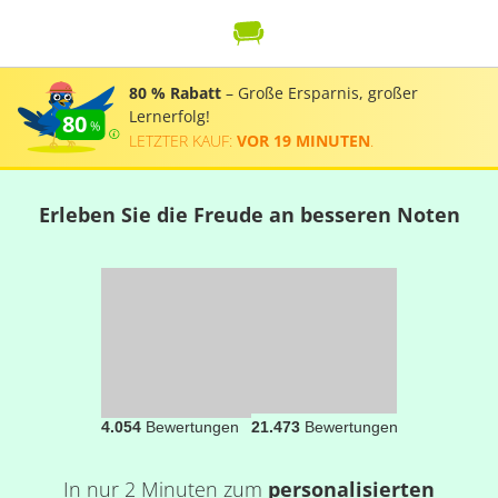
80 % Rabatt
– Große Ersparnis, großer
Lernerfolg!
80
LETZTER KAUF:
VOR 19 MINUTEN
.
Erleben Sie die Freude an besseren Noten
4.054
Bewertungen
21.473
Bewertungen
In nur 2 Minuten zum
personalisierten