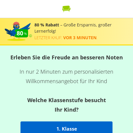
80 % Rabatt
– Große Ersparnis, großer
Lernerfolg!
80
LETZTER KAUF:
VOR 3 MINUTEN
.
Erleben Sie die Freude an besseren Noten
In nur 2 Minuten zum personalisierten
Willkommensangebot für Ihr Kind
Welche Klassenstufe besucht
Ihr Kind?
1. Klasse