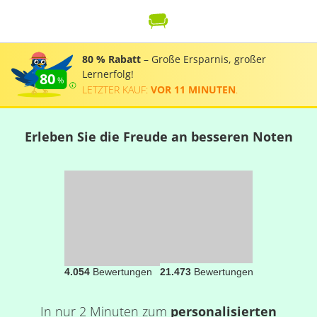
80 % Rabatt
– Große Ersparnis, großer
Lernerfolg!
80
LETZTER KAUF:
VOR 11 MINUTEN
.
Erleben Sie die Freude an besseren Noten
4.054
Bewertungen
21.473
Bewertungen
In nur 2 Minuten zum
personalisierten