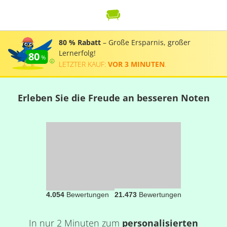
80 % Rabatt
– Große Ersparnis, großer
Lernerfolg!
80
LETZTER KAUF:
VOR 3 MINUTEN
.
Erleben Sie die Freude an besseren Noten
4.054
Bewertungen
21.473
Bewertungen
In nur 2 Minuten zum
personalisierten