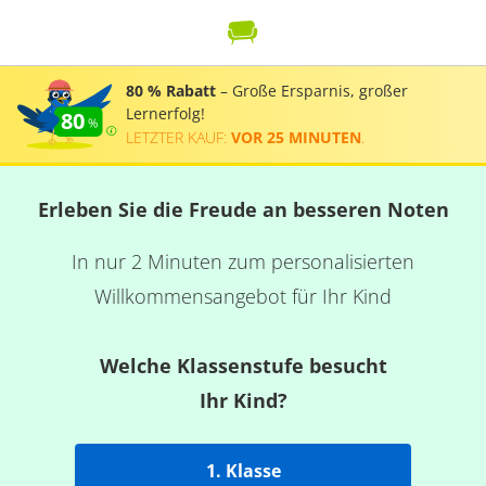
80 % Rabatt
– Große Ersparnis, großer
Lernerfolg!
80
LETZTER KAUF:
VOR 25 MINUTEN
.
Erleben Sie die Freude an besseren Noten
In nur 2 Minuten zum personalisierten
Willkommensangebot für Ihr Kind
Welche Klassenstufe besucht
Ihr Kind?
1. Klasse