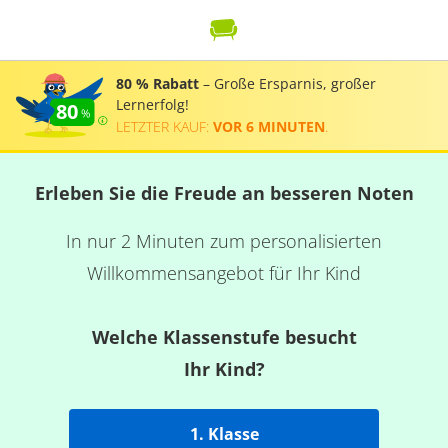
80 % Rabatt
– Große Ersparnis, großer
Lernerfolg!
80
LETZTER KAUF:
VOR 6 MINUTEN
.
Erleben Sie die Freude an besseren Noten
In nur 2 Minuten zum personalisierten
Willkommensangebot für Ihr Kind
Welche Klassenstufe besucht
Ihr Kind?
1. Klasse