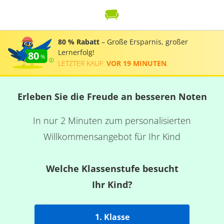
80 % Rabatt
– Große Ersparnis, großer
Lernerfolg!
80
LETZTER KAUF:
VOR 19 MINUTEN
.
Erleben Sie die Freude an besseren Noten
In nur 2 Minuten zum personalisierten
Willkommensangebot für Ihr Kind
Welche Klassenstufe besucht
Ihr Kind?
1. Klasse