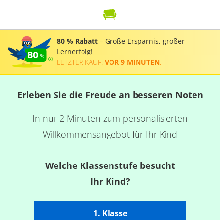
80 % Rabatt
– Große Ersparnis, großer
Lernerfolg!
80
LETZTER KAUF:
VOR 9 MINUTEN
.
Erleben Sie die Freude an besseren Noten
In nur 2 Minuten zum personalisierten
Willkommensangebot für Ihr Kind
Welche Klassenstufe besucht
Ihr Kind?
1. Klasse