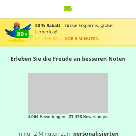
80 % Rabatt
– Große Ersparnis, großer
Lernerfolg!
80
LETZTER KAUF:
VOR 5 MINUTEN
.
Erleben Sie die Freude an besseren Noten
4.054
Bewertungen
21.473
Bewertungen
In nur 2 Minuten zum
personalisierten