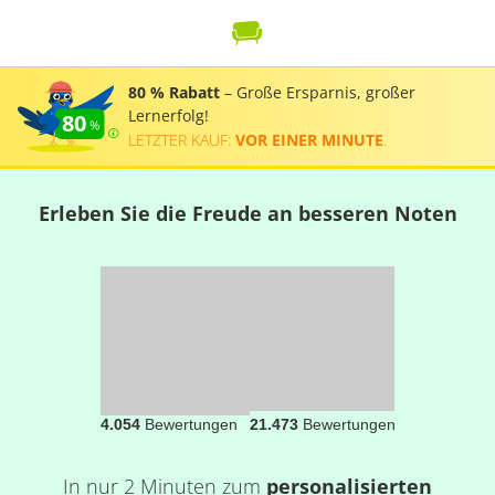
80 % Rabatt
– Große Ersparnis, großer
Lernerfolg!
80
LETZTER KAUF:
VOR EINER MINUTE
.
Erleben Sie die Freude an besseren Noten
4.054
Bewertungen
21.473
Bewertungen
In nur 2 Minuten zum
personalisierten