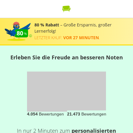
80 % Rabatt
– Große Ersparnis, großer
Lernerfolg!
80
LETZTER KAUF:
VOR 27 MINUTEN
.
Erleben Sie die Freude an besseren Noten
4.054
Bewertungen
21.473
Bewertungen
In nur 2 Minuten zum
personalisierten