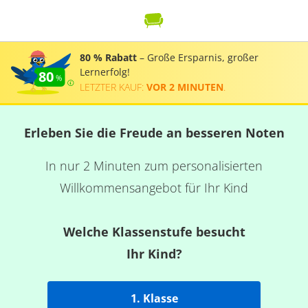
80 % Rabatt
– Große Ersparnis, großer
Lernerfolg!
80
LETZTER KAUF:
VOR 2 MINUTEN
.
Erleben Sie die Freude an besseren Noten
In nur 2 Minuten zum personalisierten
Willkommensangebot für Ihr Kind
Welche Klassenstufe besucht
Ihr Kind?
1. Klasse