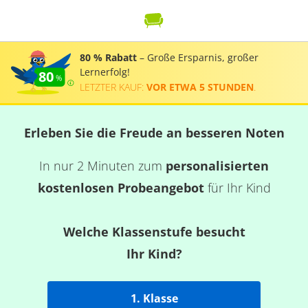
80 % Rabatt
– Große Ersparnis, großer
Lernerfolg!
80
LETZTER KAUF:
VOR ETWA 5 STUNDEN
.
Erleben Sie die Freude an besseren Noten
In nur 2 Minuten zum
personalisierten
kostenlosen Probeangebot
für Ihr Kind
Welche Klassenstufe besucht
Ihr Kind?
1. Klasse