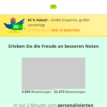
80 % Rabatt
– Große Ersparnis, großer
Lernerfolg!
80
LETZTER KAUF:
VOR 14 MINUTEN
.
Erleben Sie die Freude an besseren Noten
4.054
Bewertungen
21.473
Bewertungen
In nur 2 Minuten zum
personalisierten