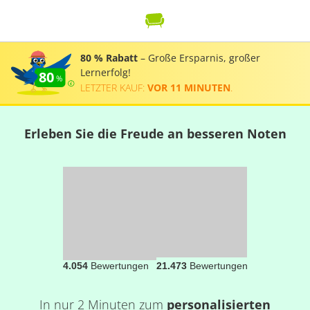
80 % Rabatt
– Große Ersparnis, großer
Lernerfolg!
80
LETZTER KAUF:
VOR 11 MINUTEN
.
Erleben Sie die Freude an besseren Noten
4.054
Bewertungen
21.473
Bewertungen
In nur 2 Minuten zum
personalisierten