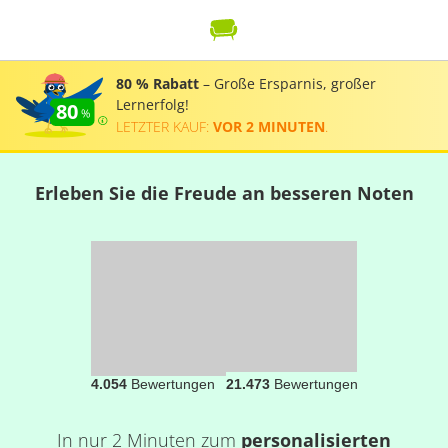
80 % Rabatt
– Große Ersparnis, großer
Lernerfolg!
80
LETZTER KAUF:
VOR 2 MINUTEN
.
Erleben Sie die Freude an besseren Noten
4.054
Bewertungen
21.473
Bewertungen
In nur 2 Minuten zum
personalisierten