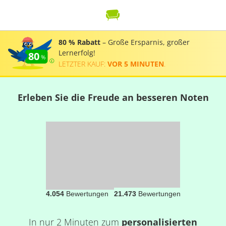
80 % Rabatt
– Große Ersparnis, großer
Lernerfolg!
80
LETZTER KAUF:
VOR 5 MINUTEN
.
Erleben Sie die Freude an besseren Noten
4.054
Bewertungen
21.473
Bewertungen
In nur 2 Minuten zum
personalisierten