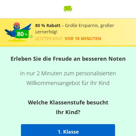
80 % Rabatt
– Große Ersparnis, großer
Lernerfolg!
80
LETZTER KAUF:
VOR 18 MINUTEN
.
Erleben Sie die Freude an besseren Noten
In nur 2 Minuten zum personalisierten
Willkommensangebot für Ihr Kind
Welche Klassenstufe besucht
Ihr Kind?
1. Klasse