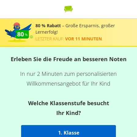
80 % Rabatt
– Große Ersparnis, großer
Lernerfolg!
80
LETZTER KAUF:
VOR 11 MINUTEN
.
Erleben Sie die Freude an besseren Noten
In nur 2 Minuten zum personalisierten
Willkommensangebot für Ihr Kind
Welche Klassenstufe besucht
Ihr Kind?
1. Klasse