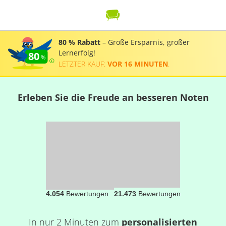
80 % Rabatt
– Große Ersparnis, großer
Lernerfolg!
80
LETZTER KAUF:
VOR 16 MINUTEN
.
Erleben Sie die Freude an besseren Noten
4.054
Bewertungen
21.473
Bewertungen
In nur 2 Minuten zum
personalisierten