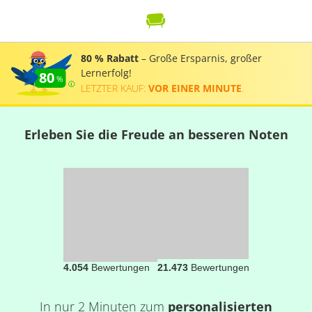
80 % Rabatt
– Große Ersparnis, großer
Lernerfolg!
80
LETZTER KAUF:
VOR EINER MINUTE
.
Erleben Sie die Freude an besseren Noten
4.054
Bewertungen
21.473
Bewertungen
In nur 2 Minuten zum
personalisierten