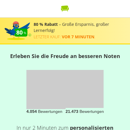
80 % Rabatt
– Große Ersparnis, großer
Lernerfolg!
80
LETZTER KAUF:
VOR 7 MINUTEN
.
Erleben Sie die Freude an besseren Noten
4.054
Bewertungen
21.473
Bewertungen
In nur 2 Minuten zum
personalisierten