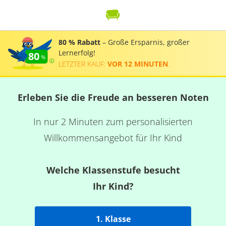
80 % Rabatt
– Große Ersparnis, großer
Lernerfolg!
80
LETZTER KAUF:
VOR 12 MINUTEN
.
Erleben Sie die Freude an besseren Noten
In nur 2 Minuten zum personalisierten
Willkommensangebot für Ihr Kind
Welche Klassenstufe besucht
Ihr Kind?
1. Klasse