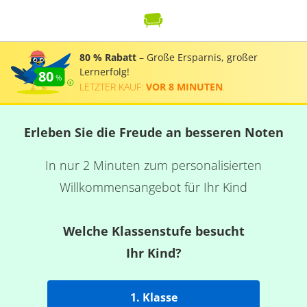
80 % Rabatt
– Große Ersparnis, großer
Lernerfolg!
80
LETZTER KAUF:
VOR 8 MINUTEN
.
Erleben Sie die Freude an besseren Noten
In nur 2 Minuten zum personalisierten
Willkommensangebot für Ihr Kind
Welche Klassenstufe besucht
Ihr Kind?
1. Klasse