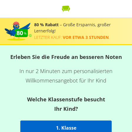
80 % Rabatt
– Große Ersparnis, großer
Lernerfolg!
80
LETZTER KAUF:
VOR ETWA 3 STUNDEN
.
Erleben Sie die Freude an besseren Noten
In nur 2 Minuten zum personalisierten
Willkommensangebot für Ihr Kind
Welche Klassenstufe besucht
Ihr Kind?
1. Klasse