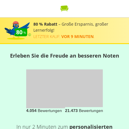
80 % Rabatt
– Große Ersparnis, großer
Lernerfolg!
80
LETZTER KAUF:
VOR 9 MINUTEN
.
Erleben Sie die Freude an besseren Noten
4.054
Bewertungen
21.473
Bewertungen
In nur 2 Minuten zum
personalisierten