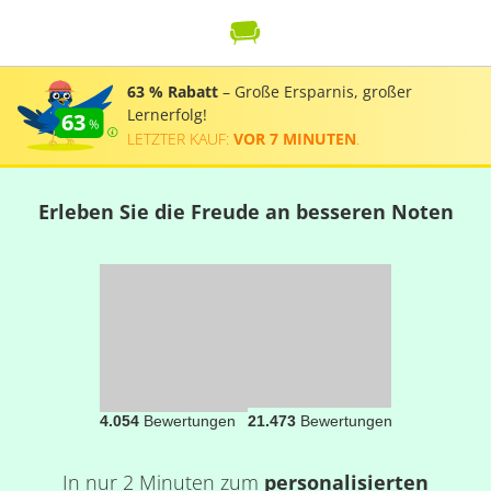
63 % Rabatt
– Große Ersparnis, großer
Lernerfolg!
63
LETZTER KAUF:
VOR 7 MINUTEN
.
Erleben Sie die Freude an besseren Noten
4.054
Bewertungen
21.473
Bewertungen
In nur 2 Minuten zum
personalisierten