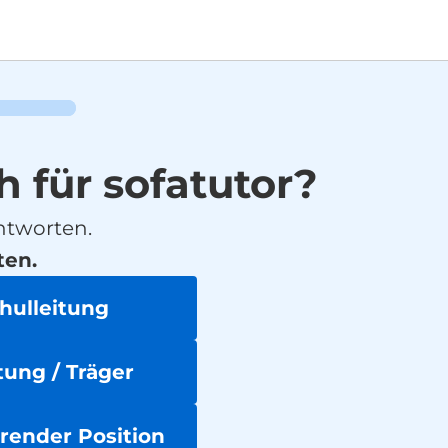
h für sofatutor?
ntworten.
ten.
chulleitung
ung / Träger
hrender Position