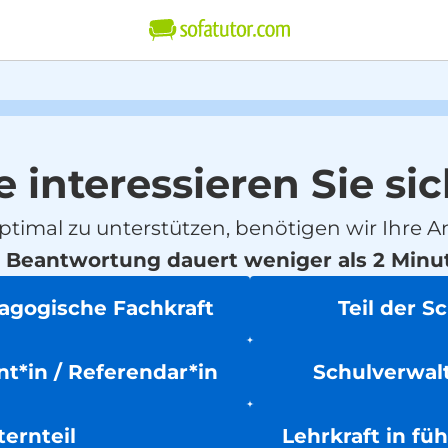
e interessieren Sie sic
ptimal zu unterstützen, benötigen wir Ihre A
 Beantwortung dauert weniger als 2 Minu
dagogische Fachkraft
Teil der S
t*in / Referendar*in
Schulverwalt
ternteil
Lehrkraft in fü