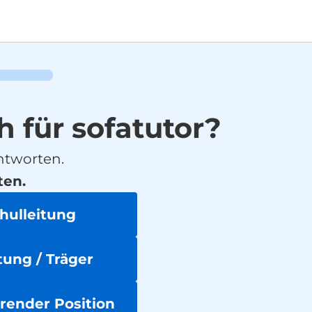
h für sofatutor?
ntworten.
ten.
chulleitung
ung / Träger
hrender Position