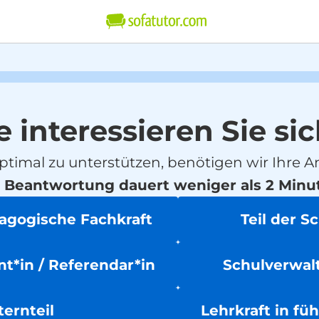
e interessieren Sie sic
ptimal zu unterstützen, benötigen wir Ihre A
 Beantwortung dauert weniger als 2 Minu
dagogische Fachkraft
Teil der S
t*in / Referendar*in
Schulverwalt
ternteil
Lehrkraft in fü