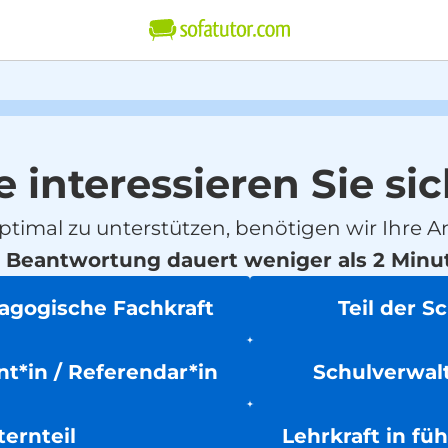
e interessieren Sie sic
ptimal zu unterstützen, benötigen wir Ihre A
 Beantwortung dauert weniger als 2 Minu
dagogische Fachkraft
Teil der S
t*in / Referendar*in
Schulverwalt
ternteil
Lehrkraft in fü