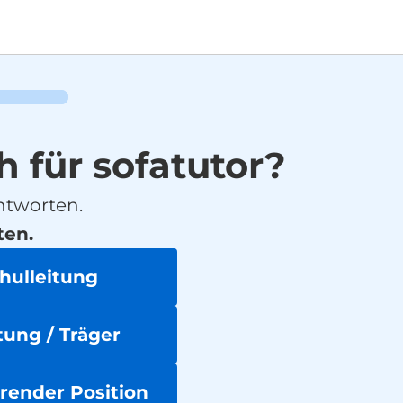
h für sofatutor?
ntworten.
ten.
chulleitung
ung / Träger
hrender Position