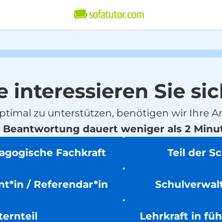
e interessieren Sie sic
ptimal zu unterstützen, benötigen wir Ihre A
 Beantwortung dauert weniger als 2 Minu
dagogische Fachkraft
Teil der S
t*in / Referendar*in
Schulverwalt
ternteil
Lehrkraft in fü