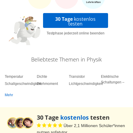
Lehrkräften
30 Tage
kostenlos
testen
Testphase jederzeit online beenden
Beliebteste Themen in Physik
Temperatur
Dichte
Transistor
Elektrische
Schaltungen –
Schallgeschwindigkeit
Drehmoment
Lichtgeschwindigkeit
Mehr
30 Tage
kostenlos
testen
Über 2,1 Millionen Schüler*innen
nutzen sofatutor