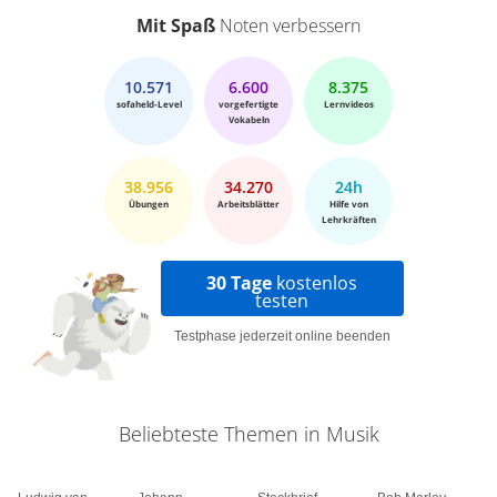
Mit Spaß
Noten verbessern
10.571
6.600
8.375
sofaheld-Level
vorgefertigte
Lernvideos
Vokabeln
38.956
34.270
24h
Übungen
Arbeitsblätter
Hilfe von
Lehrkräften
30 Tage
kostenlos
testen
Testphase jederzeit online beenden
Beliebteste Themen in Musik