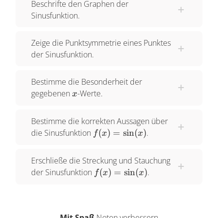
Beschrifte den Graphen der
Sinusfunktion.
Zeige die Punktsymmetrie eines Punktes
der Sinusfunktion.
Bestimme die Besonderheit der
x
gegebenen
-Werte.
x
Bestimme die korrekten Aussagen über
f(x)=\text{sin}
die Sinusfunktion
(
)
=
sin
(
)
.
f
x
x
(x)
Erschließe die Streckung und Stauchung
f(x)=\sin(x)
der Sinusfunktion
(
)
=
s
i
n
(
)
.
f
x
x
Mit Spaß
Noten verbessern