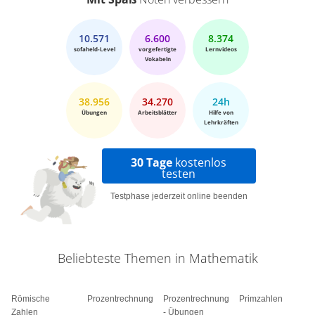
10.571
6.600
8.374
sofaheld-Level
vorgefertigte
Lernvideos
Vokabeln
38.956
34.270
24h
Übungen
Arbeitsblätter
Hilfe von
Lehrkräften
30 Tage
kostenlos
testen
Testphase jederzeit online beenden
Beliebteste Themen in Mathematik
Römische
Prozentrechnung
Prozentrechnung
Primzahlen
Zahlen
- Übungen