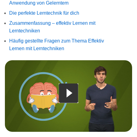
Anwendung von Gelerntem
Die perfekte Lerntechnik für dich
Zusammenfassung – effektiv Lernen mit
Lerntechniken
Häufig gestellte Fragen zum Thema Effektiv
Lernen mit Lerntechniken