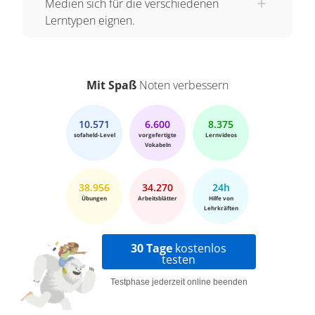
Medien sich für die verschiedenen
Lerntypen eignen.
Mit Spaß
Noten verbessern
10.571
6.600
8.375
sofaheld-Level
vorgefertigte
Lernvideos
Vokabeln
38.956
34.270
24h
Übungen
Arbeitsblätter
Hilfe von
Lehrkräften
30 Tage
kostenlos
testen
Testphase jederzeit online beenden