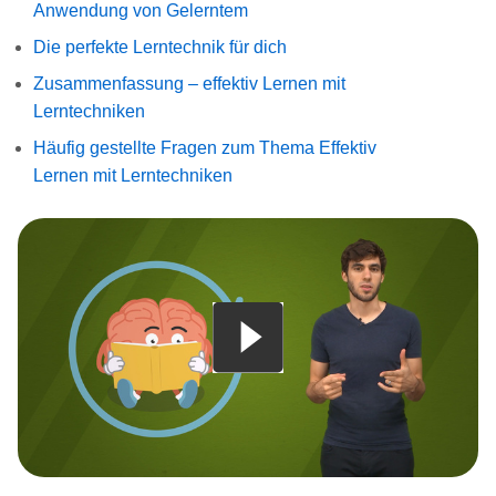
Anwendung von Gelerntem
Die perfekte Lerntechnik für dich
Zusammenfassung – effektiv Lernen mit
Lerntechniken
Häufig gestellte Fragen zum Thema Effektiv
Lernen mit Lerntechniken