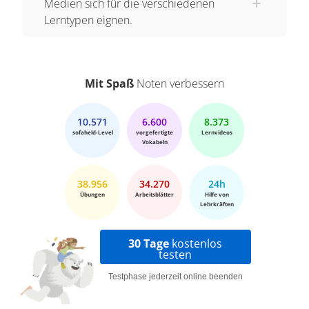
Medien sich für die verschiedenen
Lerntypen eignen.
Mit Spaß
Noten verbessern
10.571
6.600
8.373
sofaheld-Level
vorgefertigte
Lernvideos
Vokabeln
38.956
34.270
24h
Übungen
Arbeitsblätter
Hilfe von
Lehrkräften
30 Tage
kostenlos
testen
Testphase jederzeit online beenden