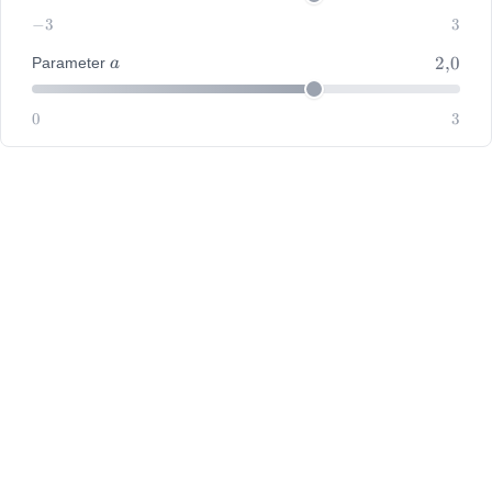
-3
−
3
3
3
a
2{,}0
2
,
0
Parameter
a
0
0
3
3