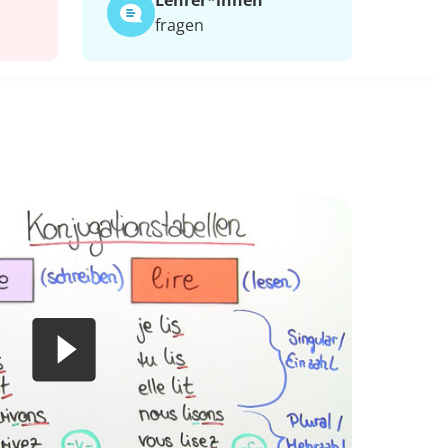
Lehrer*​innen
fragen