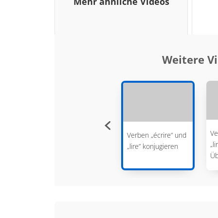
Mehr ähnliche Videos
Weitere V
gation
Dire – Konjugation
Ve
Verben „écrire” und
„l
„lire” konjugieren
Ü