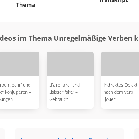
Thema
ideos im Thema Unregelmäßige Verben k
rben „écrir“ und
„Faire faire“ und
Indirektes Objekt
ire“ konjugieren –
„laisser faire“ –
nach dem Verb
bungen
Gebrauch
„jouer“