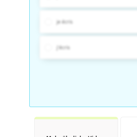
je écris
j'écris