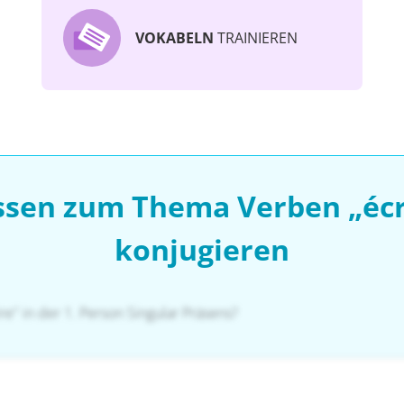
VOKABELN
TRAINIEREN
ssen zum Thema Verben „écri
konjugieren
re" in der 1. Person Singular Präsens?