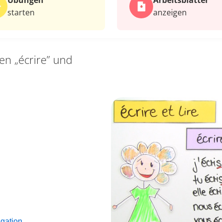
Übungen
Arbeits­blätter
starten
anzeigen
en „écrire” und
ugation