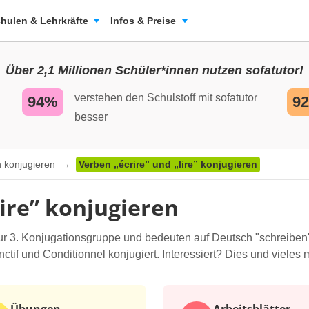
hulen & Lehrkräfte
Infos & Preise
Über 2,1 Millionen Schüler*innen nutzen sofatutor!
verstehen den Schulstoff mit sofatutor
94%
9
besser
 konjugieren
Verben „écrire” und „lire” konjugieren
lire” konjugieren
r 3. Konjugationsgruppe und bedeuten auf Deutsch "schreiben" 
nctif und Conditionnel konjugiert. Interessiert? Dies und vieles 