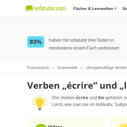
Fächer & Lernwelten
Sc
haben mit sofatutor ihre Noten in
93%
mindestens einem Fach verbessert
Französisch
Grammatik
Unregelmäßige Verben
Verben „écrire” und „
Die Verben
écrire
und
lire
gehören zu
Lernt, wie man sie im Indikativ, Subjo