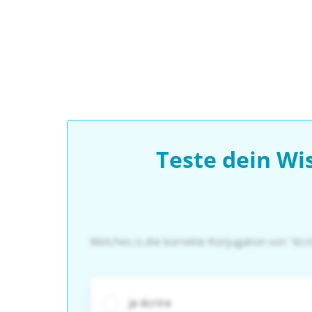
Teste dein Wi
Welches is die korrekte Konjugation von "écri
je écrire