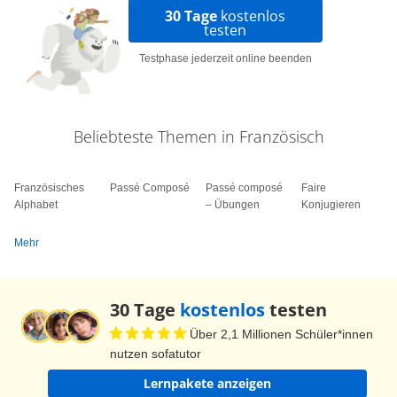
30 Tage
kostenlos
testen
Testphase jederzeit online beenden
Beliebteste Themen in Französisch
Französisches
Passé Composé
Passé composé
Faire
Alphabet
– Übungen
Konjugieren
Mehr
30 Tage
kostenlos
testen
Über 2,1 Millionen Schüler*innen
nutzen sofatutor
Lernpakete anzeigen