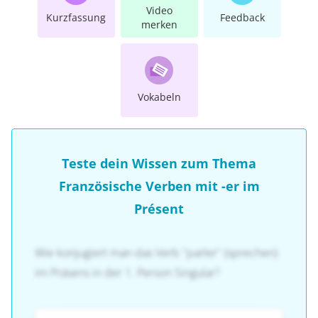
Video
Kurzfassung
Feedback
merken
Vokabeln
Teste dein Wissen zum Thema
Französische Verben mit -er im
Présent
Wie konjugiert man das Verb "parler" (sprechen)
im Präsens in der 1. Person Singular?