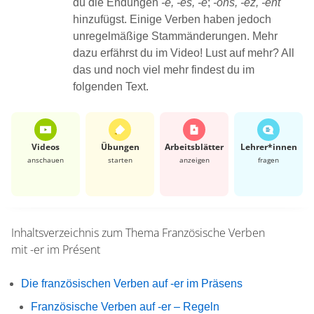
du die Endungen
-e, -es, -e
;
-ons, -ez, -ent
hinzufügst. Einige Verben haben jedoch
unregelmäßige Stammänderungen. Mehr
dazu erfährst du im Video! Lust auf mehr? All
das und noch viel mehr findest du im
folgenden Text.
Videos
Übungen
Arbeits­blätter
Lehrer*​innen
anschauen
starten
anzeigen
fragen
Inhaltsverzeichnis zum Thema
Französische Verben
mit -er im Présent
Die französischen Verben auf -er im Präsens
Französische Verben auf -er – Regeln