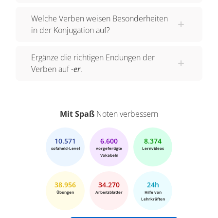
Welche Verben weisen Besonderheiten
in der Konjugation auf?
Ergänze die richtigen Endungen der
Verben auf
-er
.
Mit Spaß
Noten verbessern
10.571
6.600
8.374
sofaheld-Level
vorgefertigte
Lernvideos
Vokabeln
38.956
34.270
24h
Übungen
Arbeitsblätter
Hilfe von
Lehrkräften