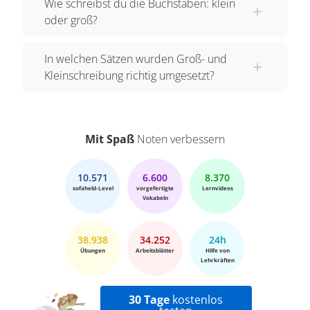
Wie schreibst du die Buchstaben: klein
oder groß?
In welchen Sätzen wurden Groß- und
Kleinschreibung richtig umgesetzt?
Mit Spaß
Noten verbessern
10.571
6.600
8.370
sofaheld-Level
vorgefertigte
Lernvideos
Vokabeln
38.938
34.252
24h
Übungen
Arbeitsblätter
Hilfe von
Lehrkräften
30 Tage
kostenlos