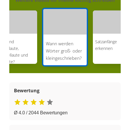
as sind
Satzanfänge
Wann werden
elbstlaute,
erkennen
Wörter groß- oder
oppellaute und
kleingeschrieben?
mlaute?
Bewertung
Ø 4.0 / 2044 Bewertungen